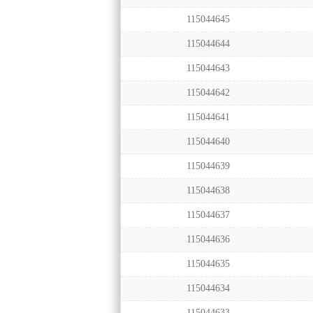
115044645
115044644
115044643
115044642
115044641
115044640
115044639
115044638
115044637
115044636
115044635
115044634
115044633