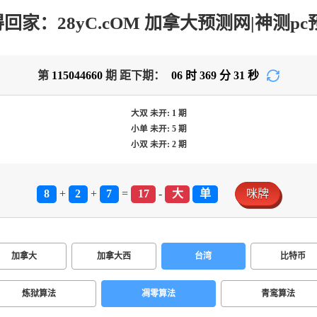
第
115044660
期 距下期：
06
时
369
分
31
秒
大双
未开:
1
期
小单
未开:
5
期
小双
未开:
2
期
8
+
2
+
7
=
17
-
大
单
咪牌
加拿大
加拿大西
台湾
比特币
炼狱算法
凋零算法
青鸾算法