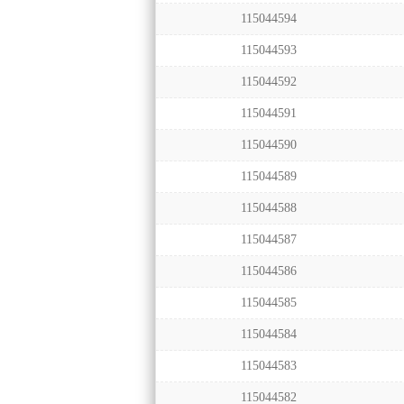
115044594
115044593
115044592
115044591
115044590
115044589
115044588
115044587
115044586
115044585
115044584
115044583
115044582