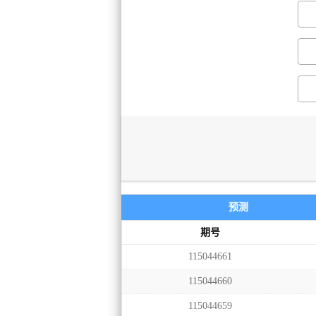
预测
期号
115044661
115044660
115044659