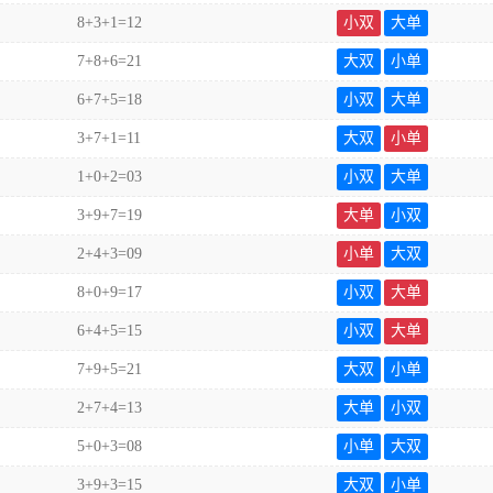
8+3+1=12
小双
大单
7+8+6=21
大双
小单
6+7+5=18
小双
大单
3+7+1=11
大双
小单
1+0+2=03
小双
大单
3+9+7=19
大单
小双
2+4+3=09
小单
大双
8+0+9=17
小双
大单
6+4+5=15
小双
大单
7+9+5=21
大双
小单
2+7+4=13
大单
小双
5+0+3=08
小单
大双
3+9+3=15
大双
小单