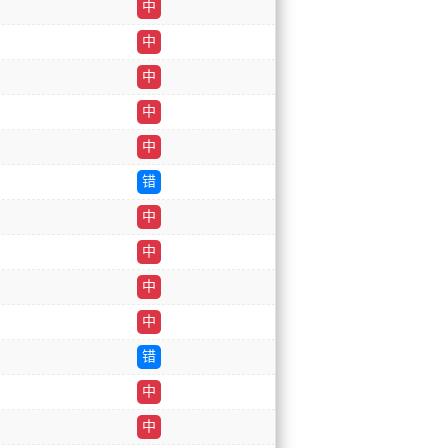
中
中
中
中
中
错
中
中
中
中
错
中
中