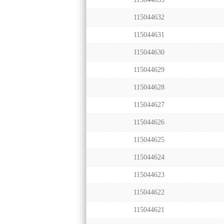
115044632
115044631
115044630
115044629
115044628
115044627
115044626
115044625
115044624
115044623
115044622
115044621