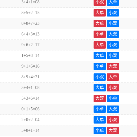
3+4+1=08
小双
大单
8+5+2=15
大单
小双
8+8+7=23
大单
小双
6+4+3=13
小单
大双
9+6+2=17
大单
小双
1+5+8=14
大单
小双
9+1+6=16
小单
大双
8+9+4=21
小双
大单
3+4+1=08
大单
小双
5+3+6=14
大双
小单
0+1+5=06
小单
大双
2+0+2=04
大单
小双
5+8+1=14
小单
大双