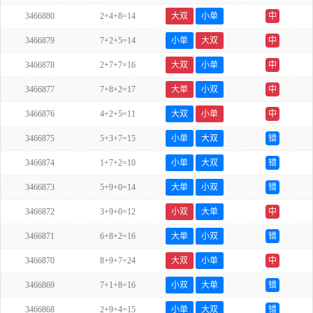
3466880
2+4+8=14
大双
小单
中
3466879
7+2+5=14
小单
大双
中
3466878
2+7+7=16
大双
小单
中
3466877
7+8+2=17
大单
小双
中
3466876
4+2+5=11
大双
小单
中
3466875
5+3+7=15
小单
大双
错
3466874
1+7+2=10
小单
大双
错
3466873
5+9+0=14
大单
小双
错
3466872
3+9+0=12
小双
大单
中
3466871
6+8+2=16
大单
小双
错
3466870
8+9+7=24
大双
小单
中
3466869
7+1+8=16
小双
大单
错
3466868
2+9+4=15
小单
大双
错