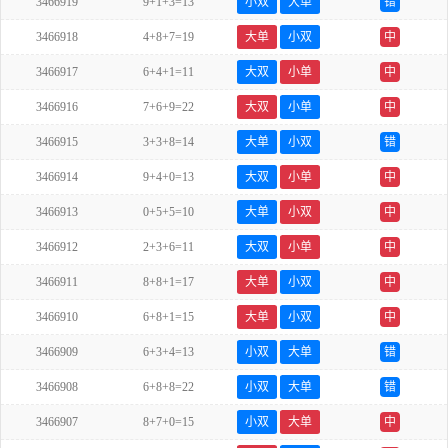
3466919
9+1+3=13
小双
大单
错
3466918
4+8+7=19
大单
小双
中
3466917
6+4+1=11
大双
小单
中
3466916
7+6+9=22
大双
小单
中
3466915
3+3+8=14
大单
小双
错
3466914
9+4+0=13
大双
小单
中
3466913
0+5+5=10
大单
小双
中
3466912
2+3+6=11
大双
小单
中
3466911
8+8+1=17
大单
小双
中
3466910
6+8+1=15
大单
小双
中
3466909
6+3+4=13
小双
大单
错
3466908
6+8+8=22
小双
大单
错
3466907
8+7+0=15
小双
大单
中