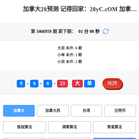
加拿大28预测 记得回家：28yC.cOM 加拿大预测网|神测pc预测|加拿大【pc28】最准预测|加拿大走势预测网
第
3466959
期 距下期：
01
分
00
秒
大双
未开:
6
期
小单
未开:
1
期
小双
未开:
2
期
9
6
8
23
大
单
咪牌
+
+
=
-
加拿大
加拿大西
台湾
比特币
炼狱算法
凋零算法
青鸾算法