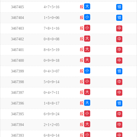
双
大
3467405
4+7+5=16
殺
错
双
小
3467404
1+5+0=06
殺
错
双
小
3467403
7+8+1=16
殺
中
双
大
3467402
0+8+0=08
殺
中
双
大
3467401
8+6+5=19
殺
中
双
大
3467400
0+9+9=18
殺
中
单
小
3467399
0+4+3=07
殺
错
单
小
3467398
5+0+9=14
殺
中
双
大
3467397
0+4+7=11
殺
中
单
大
3467396
1+8+8=17
殺
错
单
小
3467395
6+9+9=24
殺
中
双
大
3467394
2+1+2=05
殺
中
双
小
3467393
6+8+0=14
殺
中