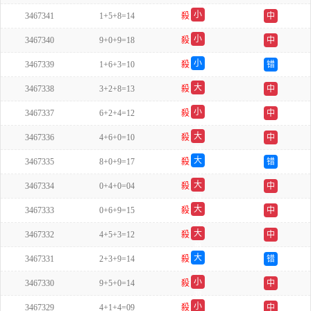
双
小
3467341
1+5+8=14
殺
中
双
小
3467340
9+0+9=18
殺
中
单
小
3467339
1+6+3=10
殺
错
双
大
3467338
3+2+8=13
殺
中
单
小
3467337
6+2+4=12
殺
中
单
大
3467336
4+6+0=10
殺
中
单
大
3467335
8+0+9=17
殺
错
单
大
3467334
0+4+0=04
殺
中
双
大
3467333
0+6+9=15
殺
中
双
大
3467332
4+5+3=12
殺
中
单
大
3467331
2+3+9=14
殺
错
双
小
3467330
9+5+0=14
殺
中
双
小
3467329
4+1+4=09
殺
中