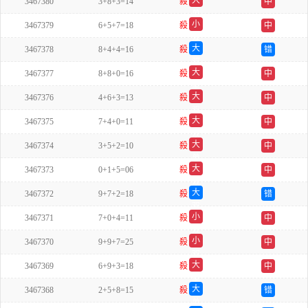
大
3467380
3+8+3=14
殺
中
单
小
3467379
6+5+7=18
殺
中
双
大
3467378
8+4+4=16
殺
错
双
大
3467377
8+8+0=16
殺
中
单
大
3467376
4+6+3=13
殺
中
双
大
3467375
7+4+0=11
殺
中
双
大
3467374
3+5+2=10
殺
中
单
大
3467373
0+1+5=06
殺
中
双
大
3467372
9+7+2=18
殺
错
双
小
3467371
7+0+4=11
殺
中
双
小
3467370
9+9+7=25
殺
中
双
大
3467369
6+9+3=18
殺
中
单
大
3467368
2+5+8=15
殺
错
单