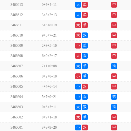
3466613
0+7+4=11
大
单
中
3466612
3+8+2=13
大
单
中
3466611
5+6+8=19
大
单
中
3466610
9+5+7=21
大
双
中
3466609
2+3+5=10
小
单
中
3466608
6+9+2=17
大
双
中
3466607
7+1+0=08
大
单
错
3466606
0+2+8=10
小
单
中
3466605
4+4+6=14
小
双
中
3466604
5+7+9=21
小
双
错
3466603
0+6+5=11
大
双
错
3466602
8+9+1=18
大
单
中
3466601
3+8+9=20
小
双
中