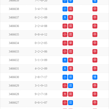
3466639
7+7+6=20
小
单
错
3466638
5+4+7=16
小
双
中
3466637
6+2+1=09
大
单
中
3466636
2+2+4=08
小
双
中
3466635
0+8+4=12
小
双
中
3466634
0+3+2=05
小
单
中
3466633
2+2+2=06
小
双
中
3466632
5+1+3=09
大
单
中
3466631
4+3+2=09
大
单
中
3466630
2+8+7=17
小
双
错
3466629
3+1+9=13
小
双
中
3466628
9+2+7=18
大
双
中
3466627
0+6+1=07
小
双
中