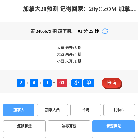
加拿大28预测 记得回家：28yC.cOM 加拿大预测网|神测pc预测|加拿大【pc28】最准预测|加拿大走势预测网
第
3466679
期 距下期：
01
分
25
秒
大单
未开:
8
期
大双
未开:
4
期
小双
未开:
1
期
2
0
1
03
小
单
咪牌
+
+
=
-
加拿大
加拿大西
台湾
比特币
炼狱算法
凋零算法
青鸾算法