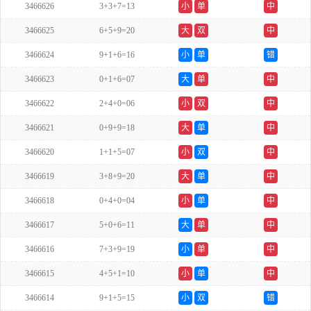
3466626
3+3+7=13
小
单
中
3466625
6+5+9=20
大
双
中
3466624
9+1+6=16
小
单
错
3466623
0+1+6=07
大
单
中
3466622
2+4+0=06
小
双
中
3466621
0+9+9=18
大
单
中
3466620
1+1+5=07
小
双
中
3466619
3+8+9=20
大
单
中
3466618
0+4+0=04
小
单
中
3466617
5+0+6=11
大
单
中
3466616
7+3+9=19
小
单
中
3466615
4+5+1=10
小
单
中
3466614
9+1+5=15
小
双
错