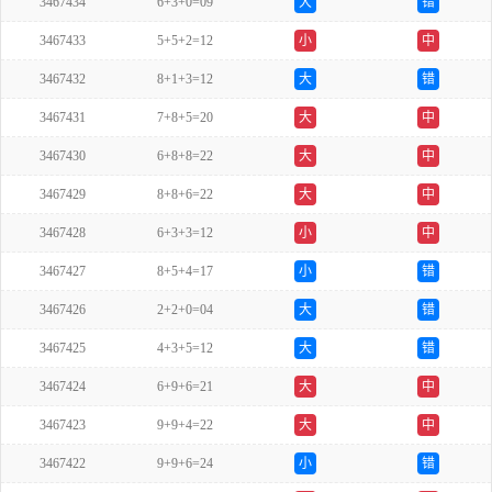
3467434
6+3+0=09
大
错
3467433
5+5+2=12
小
中
3467432
8+1+3=12
大
错
3467431
7+8+5=20
大
中
3467430
6+8+8=22
大
中
3467429
8+8+6=22
大
中
3467428
6+3+3=12
小
中
3467427
8+5+4=17
小
错
3467426
2+2+0=04
大
错
3467425
4+3+5=12
大
错
3467424
6+9+6=21
大
中
3467423
9+9+4=22
大
中
3467422
9+9+6=24
小
错