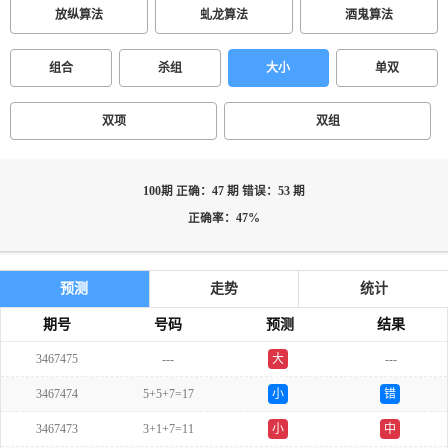
放纵算法
虬龙算法
酒鬼算法
组合
杀组
大小
单双
双项
双组
100期 正确：47 期 错误：53 期
正确率：47%
预测
走势
统计
期号
号码
预测
结果
3467475
---
大
---
双
3467474
5+5+7=17
小
错
3467473
3+1+7=11
小
中