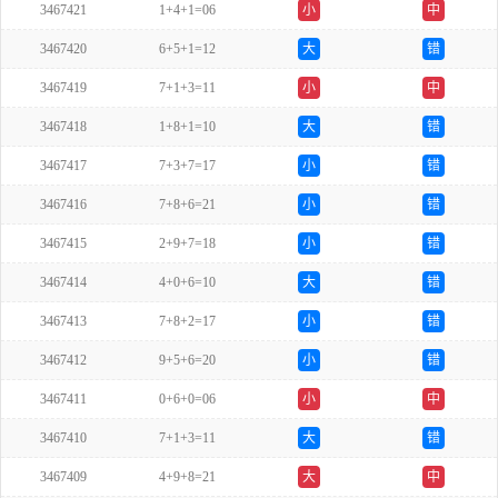
3467421
1+4+1=06
小
中
3467420
6+5+1=12
大
错
3467419
7+1+3=11
小
中
3467418
1+8+1=10
大
错
3467417
7+3+7=17
小
错
3467416
7+8+6=21
小
错
3467415
2+9+7=18
小
错
3467414
4+0+6=10
大
错
3467413
7+8+2=17
小
错
3467412
9+5+6=20
小
错
3467411
0+6+0=06
小
中
3467410
7+1+3=11
大
错
3467409
4+9+8=21
大
中