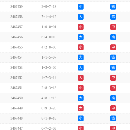
3467459
2+9+7=18
小
错
3467458
7+1+4=12
大
错
3467457
1+0+0=01
小
中
3467456
6+4+0=10
大
错
3467455
4+2+0=06
小
中
3467454
1+1+5=07
大
错
3467453
1+3+5=09
大
错
3467452
4+7+3=14
大
中
3467451
2+8+3=13
小
中
3467450
4+8+1=13
大
错
3467449
8+9+3=20
大
中
3467448
8+1+9=18
小
错
3467447
0+7+2=09
小
中