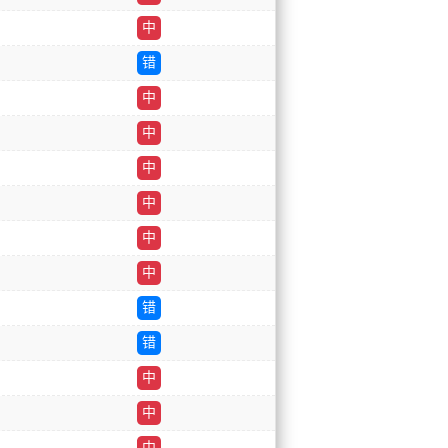
中
错
中
中
中
中
中
中
错
错
中
中
中