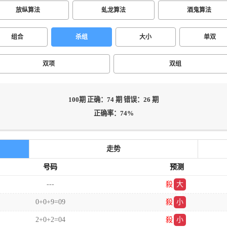
放纵算法
虬龙算法
酒鬼算法
组合
杀组
大小
单双
双项
双组
100期 正确：74 期 错误：26 期
正确率：74%
走势
号码
预测
---
殺
大
单
0+0+9=09
殺
小
双
2+0+2=04
殺
小