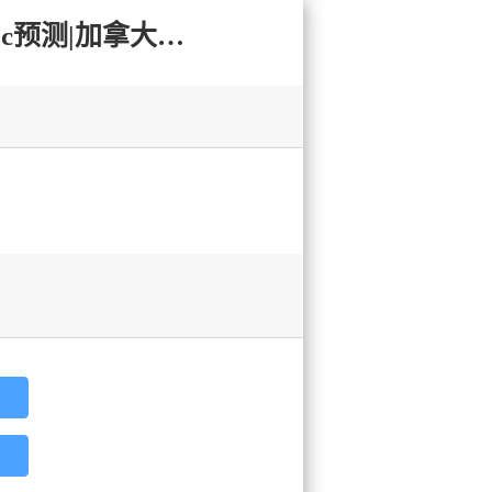
比特币28预测 记得回家：28yC.cOM 加拿大预测网|神测pc预测|加拿大【pc28】最准预测|加拿大走势预测网