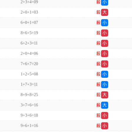
2+3+4=09
殺
小
单
2+0+1=03
殺
大
单
6+0+1=07
殺
小
单
8+6+5=19
殺
小
双
6+2+3=11
殺
小
双
2+0+4=06
殺
小
单
7+6+7=20
殺
小
双
1+2+5=08
殺
小
双
1+7+3=11
殺
小
单
8+9+8=25
殺
大
双
3+7+6=16
殺
大
双
9+3+6=18
殺
小
双
9+6+1=16
殺
小